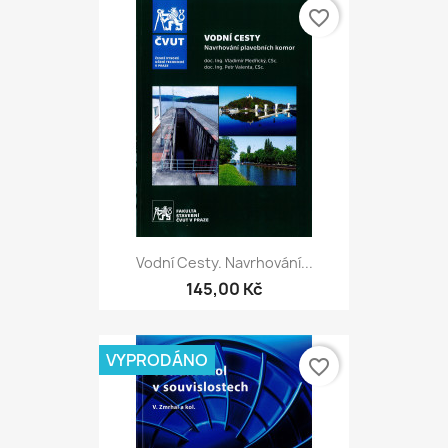
favorite_border
Vodní Cesty. Navrhování...
145,00 Kč
VYPRODÁNO
favorite_border