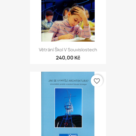
Větrání Škol V Souvislostech
240,00 Kč
favorite_border