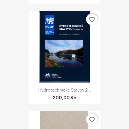
favorite_border
Hydrotechnické Stavby 2...
200,00 Kč
favorite_border