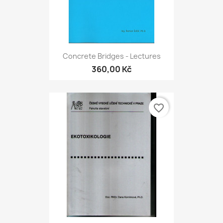
Concrete Bridges - Lectures
360,00 Kč
favorite_border