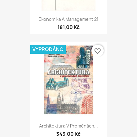
Ekonomika A Management 21
181,00 Kč
VYPRODÁNO
favorite_border
Architektura V Proměnách...
345,00 Kč