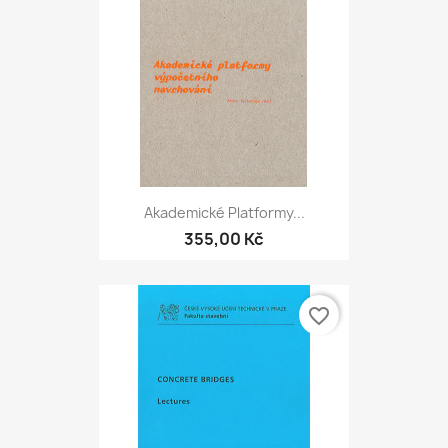
Akademické Platformy...
355,00 Kč
favorite_border