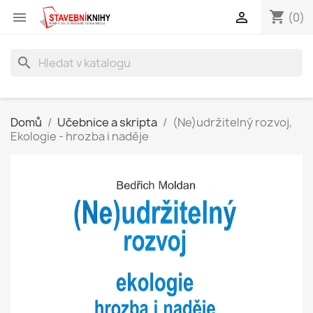
shopping_cart


(0)
search
Domů
Učebnice a skripta
(Ne)udržitelný rozvoj,
Ekologie - hrozba i naděje