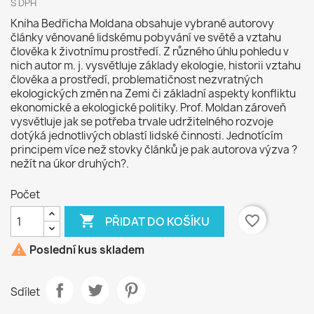
S DPH
Kniha Bedřicha Moldana obsahuje vybrané autorovy
články věnované lidskému pobyvání ve světě a vztahu
člověka k životnímu prostředí. Z různého úhlu pohledu v
nich autor m. j. vysvětluje základy ekologie, historii vztahu
člověka a prostředí, problematičnost nezvratných
ekologických změn na Zemi či základní aspekty konfliktu
ekonomické a ekologické politiky. Prof. Moldan zároveň
vysvětluje jak se potřeba trvale udržitelného rozvoje
dotýká jednotlivých oblastí lidské činnosti. Jednotícím
principem více než stovky článků je pak autorova výzva ?
nežít na úkor druhých?.
Počet

favorite_border
PŘIDAT DO KOŠÍKU

Poslední kus skladem
Sdílet