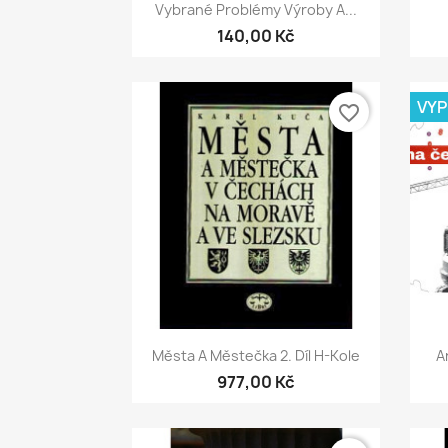
Rychlý náhled

Vybrané Problémy Výroby A...
140,00 Kč
VY
favorite_border
Rychlý náhled

Města A Městečka 2. Díl H-Kole
A
977,00 Kč