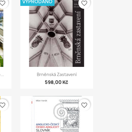
VYPRODÁNO
vorite_border
favorite_border
Rychlý náhled

...
Brněnská Zastavení
598,00 Kč
vorite_border
favorite_border