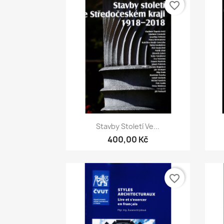
favorite_border
Rychlý náhled

Stavby Století Ve...
400,00 Kč
favorite_border