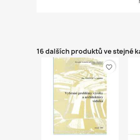
16 dalších produktů ve stejné k
favorite_border