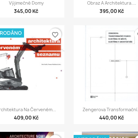
Rychlý náhled
Rychlý náhled


Výjimečné Domy
Obraz A Architektura....
345,00 Kč
395,00 Kč
PRODÁNO
favorite_border
fa
Rychlý náhled
Rychlý náhled


rchitektura Na Červeném...
Zengerova Transformační.
409,00 Kč
440,00 Kč