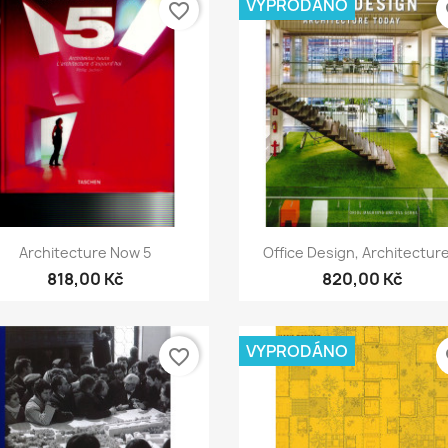
VYPRODÁNO
favorite_border
fa
Rychlý náhled
Rychlý náhled


Architecture Now 5
Office Design, Architecture
818,00 Kč
820,00 Kč
VYPRODÁNO
favorite_border
fa