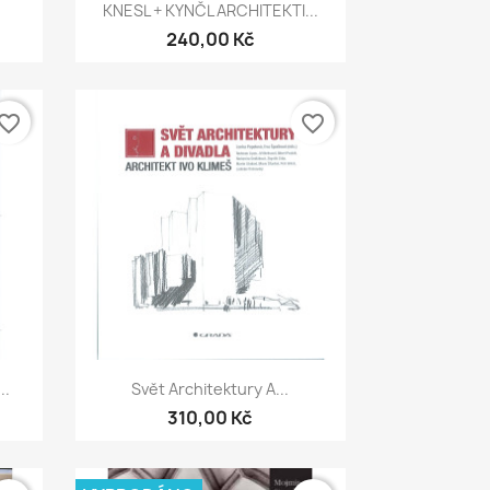
Rychlý náhled

KNESL + KYNČL ARCHITEKTI...
240,00 Kč
vorite_border
favorite_border
Rychlý náhled

..
Svět Architektury A...
310,00 Kč