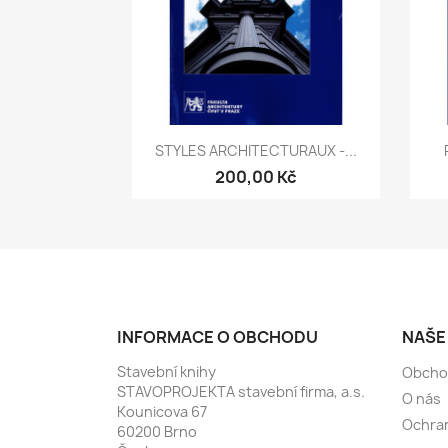
Rychlý náhled

STYLES ARCHITECTURAUX -...
200,00 Kč
INFORMACE O OBCHODU
NAŠE
Stavební knihy
Obcho
STAVOPROJEKTA stavební firma, a.s.
O nás
Kounicova 67
Ochran
60200 Brno