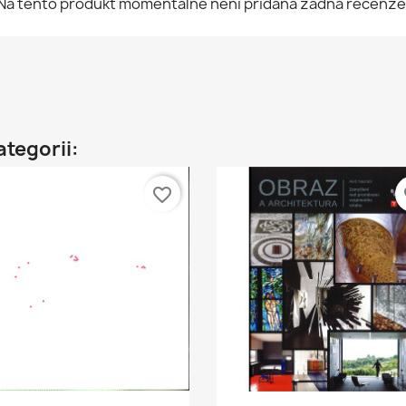
Na tento produkt momentálně není přidána žádná recenze
ategorii:
favorite_border
fa