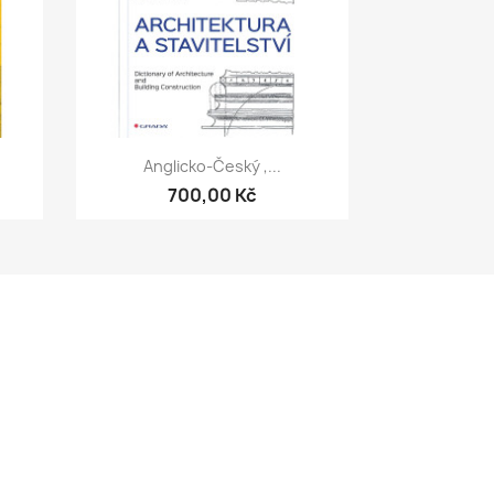
Rychlý náhled

Anglicko-Český ,...
700,00 Kč