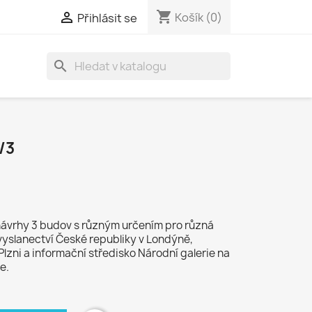
shopping_cart

Košík
(0)
Přihlásit se
search
/3
návrhy 3 budov s různým určením pro různá
lvyslanectví České republiky v Londýně,
zni a informační středisko Národní galerie na
e.