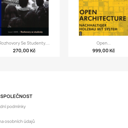
Rychlý náhled
Rychlý náhled


Rozhovory Se Studenty....
Open...
270,00 Kč
999,00 Kč
 SPOLEČNOST
dní podmínky
a osobních údajů