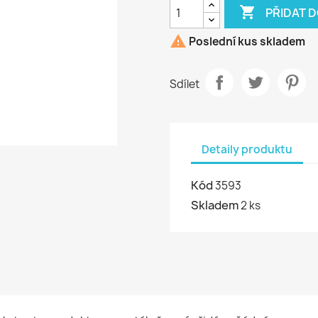

PŘIDAT 

Poslední kus skladem
Sdílet
Detaily produktu
Kód
3593
Skladem
2 ks