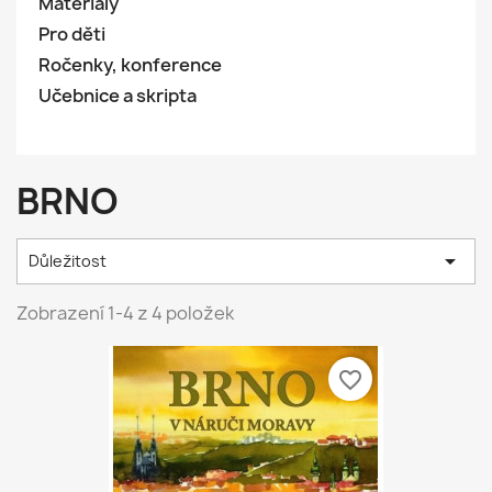
Materiály
Pro děti
Ročenky, konference
Učebnice a skripta
BRNO

Důležitost
Zobrazení 1-4 z 4 položek
favorite_border