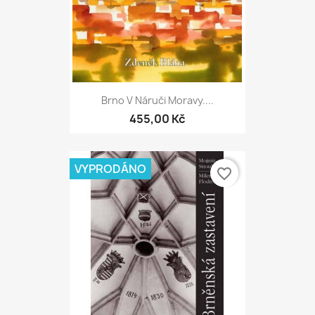
Brno V Náruči Moravy....
455,00 Kč
VYPRODÁNO
favorite_border