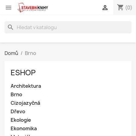
shopping_cart


(0)
search
Domů
Brno
ESHOP
Architektura
Brno
Cizojazyčná
Dřevo
Ekologie
Ekonomika