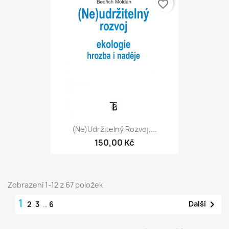
favorite_border
(Ne)udržitelný Rozvoj,...
150,00 Kč
Zobrazení 1-12 z 67 položek
1

Další
2
3
…
6