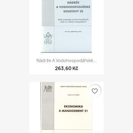
Nádrže A Vodohospodářské...
263,60 Kč
favorite_border