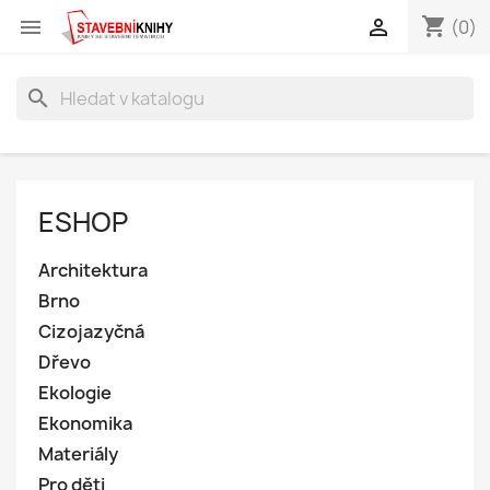
shopping_cart


(0)
search
ESHOP
Architektura
Brno
Cizojazyčná
Dřevo
Ekologie
Ekonomika
Materiály
Pro děti