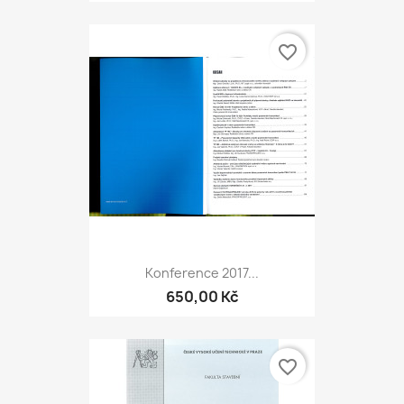
favorite_border
Konference 2017...
650,00 Kč
favorite_border