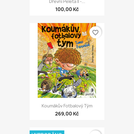
Dřevní Peleta II -...
100,00 Kč
favorite_border
Koumákův Fotbalový Tým
269,00 Kč